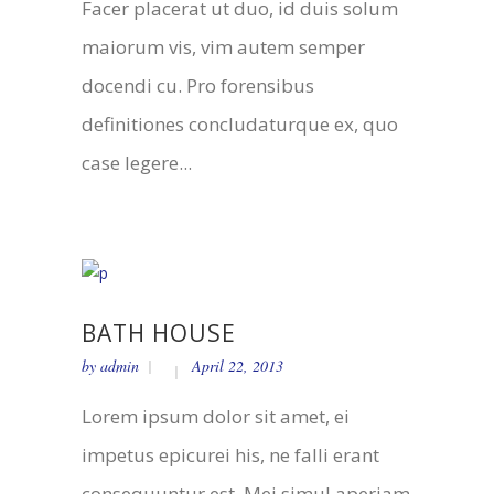
Facer placerat ut duo, id duis solum
maiorum vis, vim autem semper
docendi cu. Pro forensibus
definitiones concludaturque ex, quo
case legere...
BATH HOUSE
by
admin
April 22, 2013
Lorem ipsum dolor sit amet, ei
impetus epicurei his, ne falli erant
consequuntur est. Mei simul aperiam