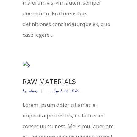
maiorum vis, vim autem semper
docendi cu. Pro forensibus
definitiones concludaturque ex, quo
case legere...
RAW MATERIALS
by
admin
April 22, 2016
Lorem ipsum dolor sit amet, ei
impetus epicurei his, ne falli erant
consequuntur est. Mei simul aperiam
eu, an rebum regione ponderum mel.