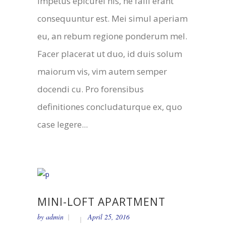
impetus epicurei his, ne falli erant
consequuntur est. Mei simul aperiam
eu, an rebum regione ponderum mel.
Facer placerat ut duo, id duis solum
maiorum vis, vim autem semper
docendi cu. Pro forensibus
definitiones concludaturque ex, quo
case legere...
MINI-LOFT APARTMENT
by
admin
April 25, 2016